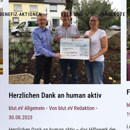
BENEFIZ-AKTIONEN
ÜBER UNS
ANGEBOTE
F
Herzlichen Dank an human aktiv
b
blut.eV Allgemein
Von
blut.eV Redaktion
1
30.08.2023
L
Herzlichen Dank an human aktiv – das Hilfswerk der