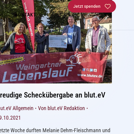
Jetzt spenden
KONTAKT
reudige Scheckübergabe an blut.eV
lut.eV Allgemein
Von
blut.eV Redaktion
9.10.2021
etzte Woche durften Melanie Dehm-Fleischmann und