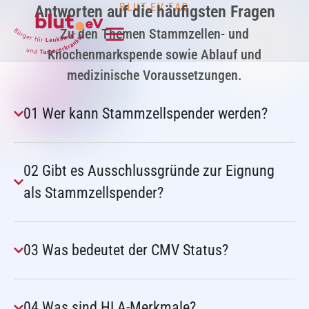
BLUT.EV FAQ
Antworten auf die häufigsten Fragen
Zu den Themen Stammzellen- und
Knochenmarkspende sowie Ablauf und
medizinische Voraussetzungen.
01 Wer kann Stammzellspender werden?
02 Gibt es Ausschlussgründe zur Eignung
als Stammzellspender?
03 Was bedeutet der CMV Status?
04 Was sind HLA-Merkmale?