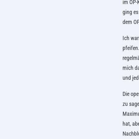
im OP-K
ging es
dem OP-
Ich war
pfeifen
regelmä
mich da
und jed
Die ope
zu sage
Maximum
hat, ab
Nachblu