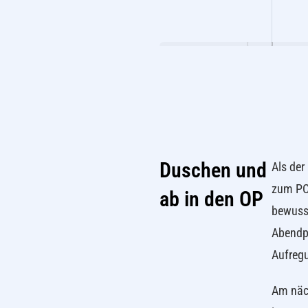
Duschen und
Als der
zum PCR
ab in den OP
bewusst
Abendp
Aufregu
Am näch