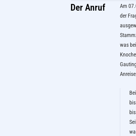
Der Anruf
Am 07.0
der Fra
ausgewä
Stammze
was bei
Knochen
Gauting
Anreise
Be
bis
bis
Sei
wa