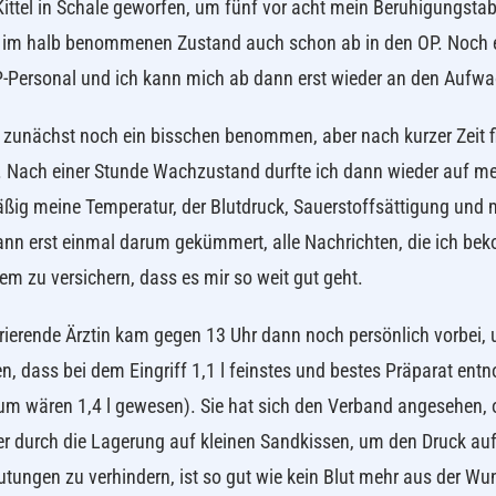
ittel in Schale geworfen, um fünf vor acht mein Beruhigungs
 im halb benommenen Zustand auch schon ab in den OP. Noch e
Personal und ich kann mich ab dann erst wieder an den Aufwa
 zunächst noch ein bisschen benommen, aber nach kurzer Zeit f
. Nach einer Stunde Wachzustand durfte ich dann wieder auf m
ßig meine Temperatur, der Blutdruck, Sauerstoffsättigung und
nn erst einmal darum gekümmert, alle Nachrichten, die ich b
em zu versichern, dass es mir so weit gut geht.
rierende Ärztin kam gegen 13 Uhr dann noch persönlich vorbei,
n, dass bei dem Eingriff 1,1 l feinstes und bestes Präparat e
 wären 1,4 l gewesen). Sie hat sich den Verband angesehen, 
er durch die Lagerung auf kleinen Sandkissen, um den Druck a
tungen zu verhindern, ist so gut wie kein Blut mehr aus der Wu