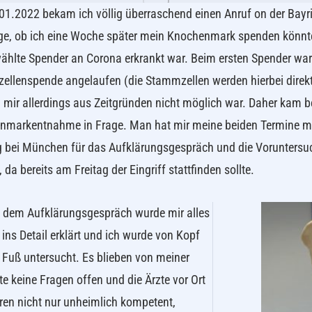
1.2022 bekam ich völlig überraschend einen Anruf on der Bay
ge, ob ich eine Woche später mein Knochenmark spenden könnte
hlte Spender an Corona erkrankt war. Beim ersten Spender war b
llenspende angelaufen (die Stammzellen werden hierbei direkt 
 mir allerdings aus Zeitgründen nicht möglich war. Daher kam bei
markentnahme in Frage. Man hat mir meine beiden Termine mit
 bei München für das Aufklärungsgespräch und die Voruntersu
, da bereits am Freitag der Eingriff stattfinden sollte.
i dem Aufklärungsgespräch wurde mir alles
 ins Detail erklärt und ich wurde von Kopf
 Fuß untersucht. Es blieben von meiner
te keine Fragen offen und die Ärzte vor Ort
ren nicht nur unheimlich kompetent,