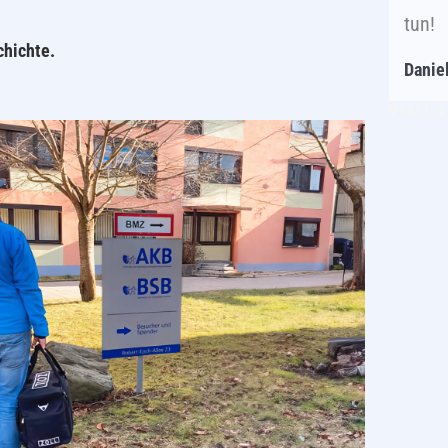
tun!
chichte.
Daniel
VISIT 