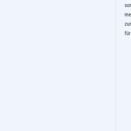
son
meh
zur
für